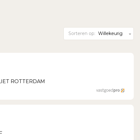
Sorteren op:
Willekeurig
GVLIET ROTTERDAM
F