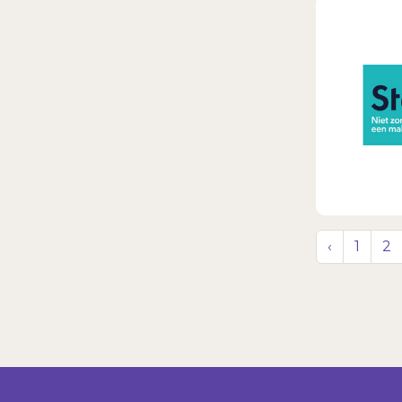
‹
1
2