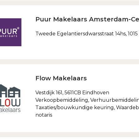
Puur Makelaars Amsterdam-C
Tweede Egelantiersdwarsstraat 14hs, 101
Flow Makelaars
Vestdijk 161, 5611CB Eindhoven
Verkoopbemiddeling, Verhuurbemiddeli
Taxaties/bouwkundige keuring, Waardebep
notaris