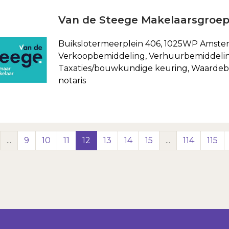
Van de Steege Makelaarsgroe
Buikslotermeerplein 406, 1025WP Amst
Verkoopbemiddeling, Verhuurbemiddeli
Taxaties/bouwkundige keuring, Waardebep
notaris
...
9
10
11
12
13
14
15
...
114
115