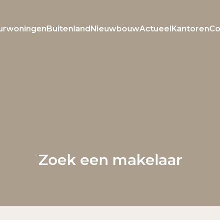
urwoningen
Buitenland
Nieuwbouw
Actueel
Kantoren
Co
Welkom bij Roxxle
Inloggen
Registreren
Zoek een makelaar
E-mailadres
Wachtwoord