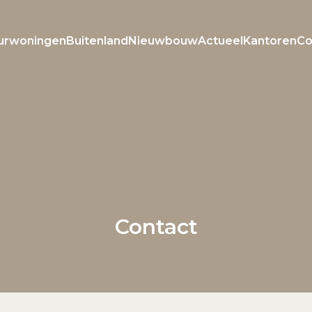
urwoningen
Buitenland
Nieuwbouw
Actueel
Kantoren
Co
Welkom bij Roxxle
Inloggen
Registreren
Contact
E-mailadres
Wachtwoord