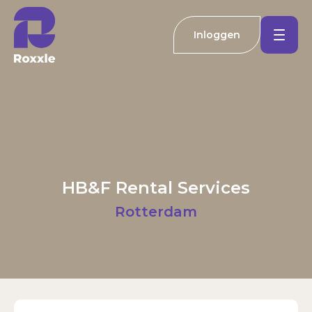
Inloggen
Koopwoningen
Huurwoningen
Welkom bij Roxxle
Buitenland
Inloggen
Registreren
HB&F Rental Services
Nieuwbouw
E-mailadres
Rotterdam
Actueel
Wachtwoord
Kantoren
Inloggen
Contact