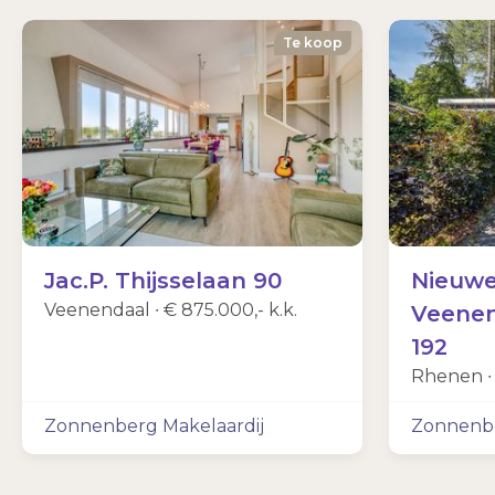
Te koop
Jac.P. Thijsselaan 90
Nieuw
Veenendaal ∙
€ 875.000,- k.k.
Veenen
192
Rhenen 
Zonnenberg Makelaardij
Zonnenbe