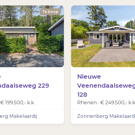
Te koop
e
Nieuwe
daalseweg 229
Veenendaalseweg
128
∙
€ 199.500,- k.k.
Rhenen ∙
€ 249.500,- k.k
rg Makelaardij
Zonnenberg Makelaardi