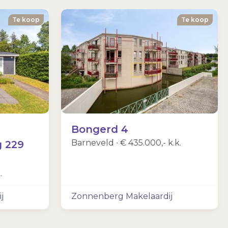
Te koop
Te koop
Bongerd 4
Barneveld ∙
€ 435.000,- k.k.
 229
.
j
Zonnenberg Makelaardij