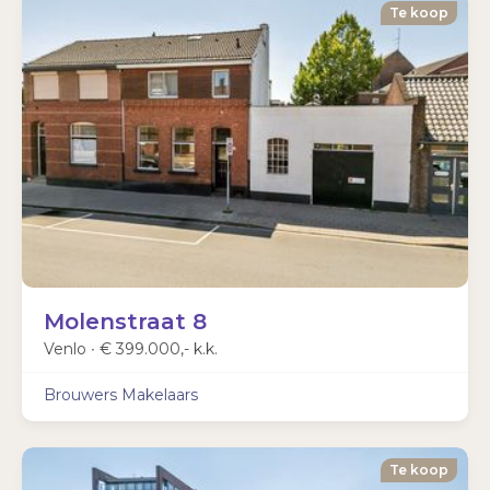
Te koop
Molenstraat 8
Venlo ∙
€ 399.000,- k.k.
Brouwers Makelaars
Te koop