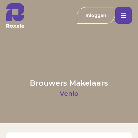
Inloggen
Koopwoningen
Huurwoningen
Welkom bij Roxxle
Buitenland
Inloggen
Registreren
Brouwers Makelaars
Nieuwbouw
E-mailadres
Venlo
Actueel
Wachtwoord
Kantoren
Inloggen
Contact