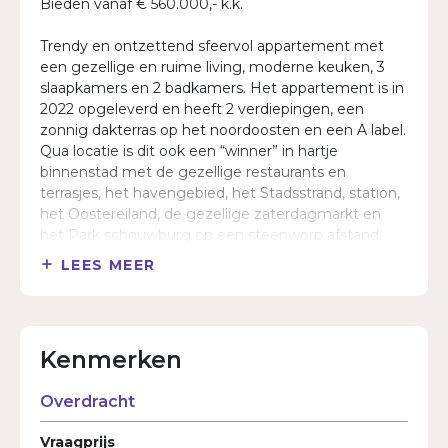
Bieden vanaf € 560.000,- k.k.
Trendy en ontzettend sfeervol appartement met
een gezellige en ruime living, moderne keuken, 3
slaapkamers en 2 badkamers. Het appartement is in
2022 opgeleverd en heeft 2 verdiepingen, een
zonnig dakterras op het noordoosten en een A label.
Qua locatie is dit ook een “winner” in hartje
binnenstad met de gezellige restaurants en
terrasjes, het havengebied, het Stadsstrand, station,
het Oostereiland, de gezellige zaterdagmarkt en
het Park schouwburg op een steenworp afstand.
Kortom, beslist een bezichtiging waard.
LEES MEER
Entree en terras op de 1e verdieping
Gezamenlijke en afgesloten entree met een trap
naar het eigen terras met kunststof vlonders naast
Kenmerken
de voordeur. Echt een heerlijk plekje want vanwege
de ligging op het noordoosten heb je in de zomer
Overdracht
vrijwel de hele dag de zon.
Achter de voordeur een diepe hal waar een massief
Vraagprijs
eiken parketvloer ligt wat is doorgelegd over de