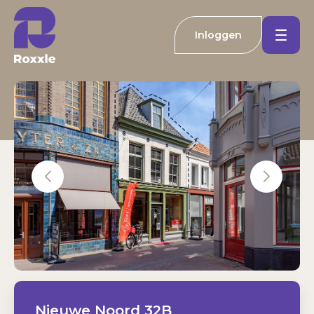
Inloggen
Koopwoningen
Huurwoningen
Welkom bij Roxxle
Buitenland
Inloggen
Registreren
Nieuwbouw
E-mailadres
Actueel
Wachtwoord
Kantoren
Inloggen
Contact
Nieuwe Noord 32B