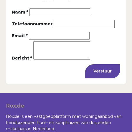
Naam *
Telefoonnummer
Email *
Bericht *
Verstuur
Roxxle
Roxxle is een vastgoedplatform met woningaanbod van
tienduizenden huur- en koophuizen van duizenden
makelaars in Nederland.