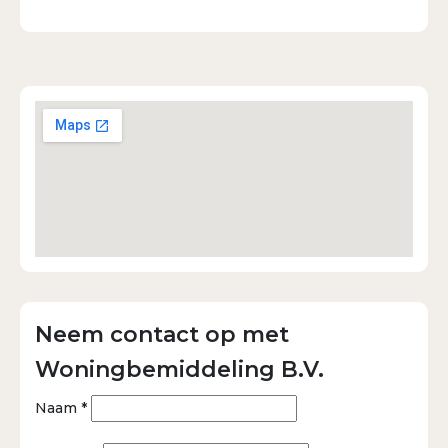
de binnendienst maken wij tevens gebruik van de
expertise van een van onze partners AMV Hoorn voor
het uitvoeren van alle backoffice werkzaamheden.
Wij streven er naar om uitgebreide
advertentiemogelijkheden aan te bieden waaronder
plaatsing op Pararius, Funda, Marktplaats en
Facebook. Het hoofdkantoor is gevestigd aan de
Electronweg 15 te Hoorn en telt momenteel drie
medewerkers. Neem contact met ons op of loop
binnen bij onze vestiging en ervaar de voordelen van
Woningbemiddeling B.V.!
Neem contact op met
Woningbemiddeling B.V.
Naam *