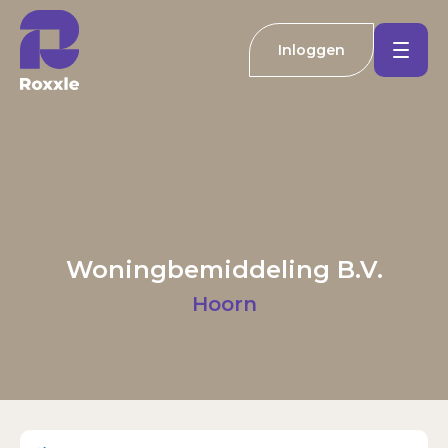
Inloggen
Koopwoningen
Huurwoningen
Welkom bij Roxxle
Buitenland
Inloggen
Registreren
Woningbemiddeling B.V.
Nieuwbouw
E-mailadres
Hoorn
Actueel
Wachtwoord
Kantoren
Inloggen
Contact