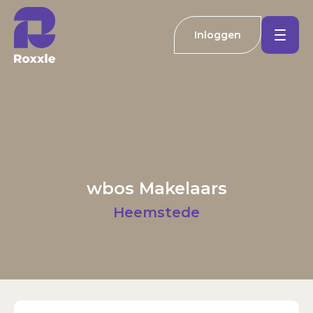
Inloggen
Koopwoningen
Huurwoningen
Welkom bij Roxxle
Buitenland
Inloggen
Registreren
wbos Makelaars
Nieuwbouw
E-mailadres
Heemstede
Actueel
Wachtwoord
Kantoren
Inloggen
Contact