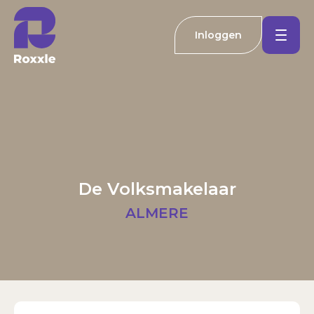
Inloggen
Koopwoningen
Huurwoningen
Welkom bij Roxxle
Buitenland
Inloggen
Registreren
De Volksmakelaar
Nieuwbouw
E-mailadres
ALMERE
Actueel
Wachtwoord
Kantoren
Inloggen
Contact