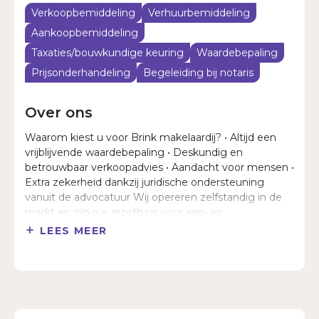
Verkoopbemiddeling
Verhuurbemiddeling
Aankoopbemiddeling
Taxaties/bouwkundige keuring
Waardebepaling
Prijsonderhandeling
Begeleiding bij notaris
Over ons
Waarom kiest u voor Brink makelaardij? • Altijd een
vrijblijvende waardebepaling • Deskundig en
betrouwbaar verkoopadvies • Aandacht voor mensen •
Extra zekerheid dankzij juridische ondersteuning
vanuit de advocatuur Wij opereren zelfstandig in de
markt en zijn o.a. inzetbaar voor aan- en
verkoopbemiddeling van onroerend goed, alsmede
LEES MEER
taxaties. In het eerste vrijblijvende
kennismakingsgesprek bespreken wij met u de
verkoopmogelijkheden en kansen. Tevens maken wij
een inschatting van de te verwachten opbrengst in
de huidige markt. Wij kiezen bewust voor een kleine
verkoopportefeuille. Hierdoor staan wij garant voor