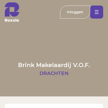
Inloggen
Koopwoningen
Huurwoningen
Welkom bij Roxxle
Buitenland
Inloggen
Registreren
Brink Makelaardij V.O.F.
Nieuwbouw
E-mailadres
DRACHTEN
Actueel
Wachtwoord
Kantoren
Inloggen
Contact