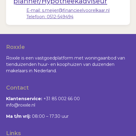
planner/Hypotheekadviseur
E-mail:
s.meijer@financieelvoorelkaar.nl
Telefoon:
0512-549494
Roxxle
Roxxle is een vastgoedplatform met woningaanbod van
tienduizenden huur- en koophuizen van duizenden
makelaars in Nederland.
Contact
Klantenservice:
+31 85 002 66 00
info@roxxle.nl
Ma t/m vrij:
08:00 – 17:30 uur
Links