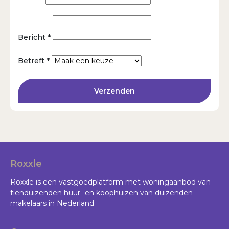
Bericht *
Betreft *
Verzenden
Roxxle
Roxxle is een vastgoedplatform met woningaanbod van
tienduizenden huur- en koophuizen van duizenden
makelaars in Nederland.