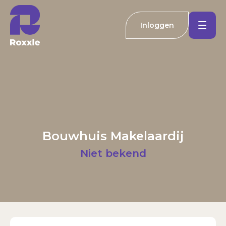
Inloggen
Koopwoningen
Huurwoningen
Welkom bij Roxxle
Buitenland
Inloggen
Registreren
Bouwhuis Makelaardij
Nieuwbouw
E-mailadres
Niet bekend
Actueel
Wachtwoord
Kantoren
Inloggen
Contact