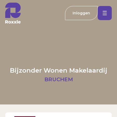
Inloggen
Koopwoningen
Huurwoningen
Welkom bij Roxxle
Buitenland
Inloggen
Registreren
Bijzonder Wonen Makelaardij
Nieuwbouw
E-mailadres
BRUCHEM
Actueel
Wachtwoord
Kantoren
Inloggen
Contact