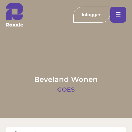
Inloggen
Koopwoningen
Huurwoningen
Welkom bij Roxxle
Buitenland
Inloggen
Registreren
Beveland Wonen
Nieuwbouw
E-mailadres
GOES
Actueel
Wachtwoord
Kantoren
Inloggen
Contact