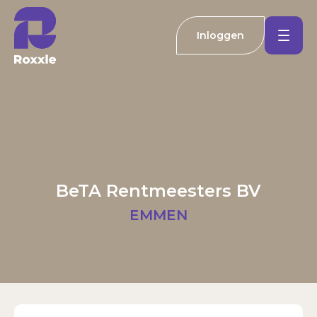
Inloggen
Koopwoningen
Huurwoningen
Welkom bij Roxxle
Buitenland
Inloggen
Registreren
BeTA Rentmeesters BV
Nieuwbouw
E-mailadres
EMMEN
Actueel
Wachtwoord
Kantoren
Inloggen
Contact