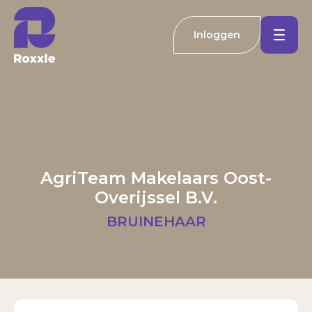
Inloggen
Koopwoningen
Huurwoningen
Welkom bij Roxxle
Buitenland
Inloggen
Registreren
AgriTeam Makelaars Oost-
Overijssel B.V.
Nieuwbouw
E-mailadres
BRUINEHAAR
Actueel
Wachtwoord
Kantoren
Inloggen
Contact