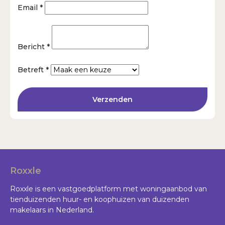
Email *
Bericht *
Betreft *
Verzenden
Roxxle
Roxxle is een vastgoedplatform met woningaanbod van
tienduizenden huur- en koophuizen van duizenden
makelaars in Nederland.