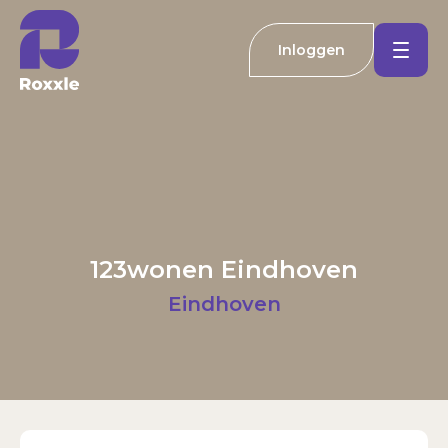
Inloggen
Koopwoningen
Huurwoningen
Welkom bij Roxxle
Buitenland
Inloggen
Registreren
123wonen Eindhoven
Nieuwbouw
E-mailadres
Eindhoven
Actueel
Wachtwoord
Kantoren
Inloggen
Contact