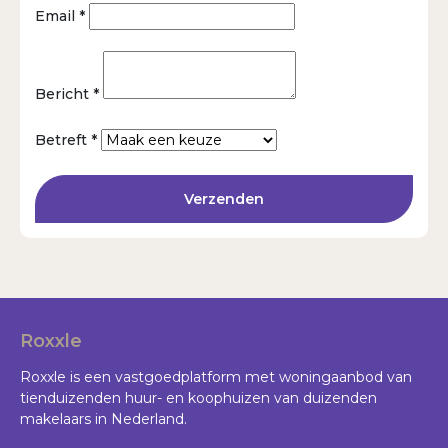
Email *
Bericht *
Betreft *
Verzenden
Roxxle
Roxxle is een vastgoedplatform met woningaanbod van
tienduizenden huur- en koophuizen van duizenden
makelaars in Nederland.