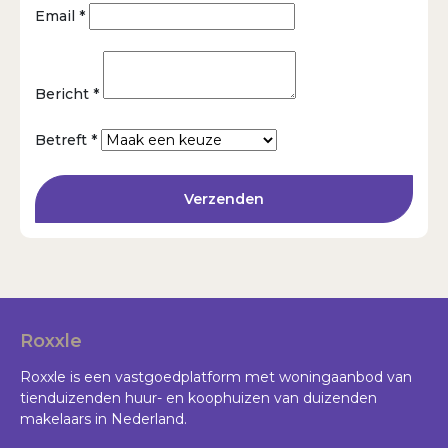
Email *
Bericht *
Betreft *
Verzenden
Roxxle
Roxxle is een vastgoedplatform met woningaanbod van
tienduizenden huur- en koophuizen van duizenden
makelaars in Nederland.