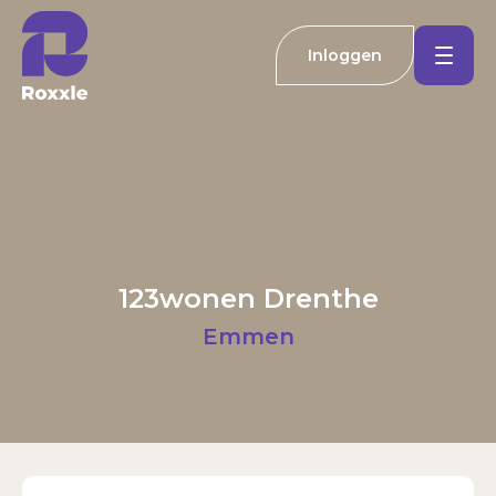
Inloggen
Koopwoningen
Huurwoningen
Welkom bij Roxxle
Buitenland
Inloggen
Registreren
123wonen Drenthe
Nieuwbouw
E-mailadres
Emmen
Actueel
Wachtwoord
Kantoren
Inloggen
Contact