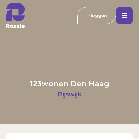
Inloggen
Koopwoningen
Huurwoningen
Welkom bij Roxxle
Buitenland
Inloggen
Registreren
123wonen Den Haag
Nieuwbouw
E-mailadres
Rijswijk
Actueel
Wachtwoord
Kantoren
Inloggen
Contact