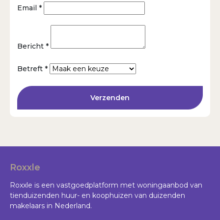
Email *
Bericht *
Betreft *
Verzenden
Roxxle
Roxxle is een vastgoedplatform met woningaanbod van
tienduizenden huur- en koophuizen van duizenden
makelaars in Nederland.