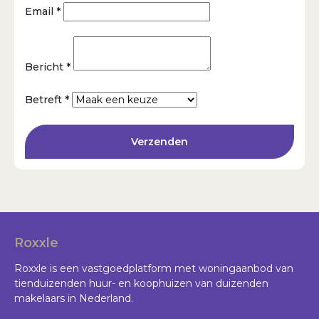
Email *
Bericht *
Betreft *
Verzenden
Roxxle
Roxxle is een vastgoedplatform met woningaanbod van
tienduizenden huur- en koophuizen van duizenden
makelaars in Nederland.