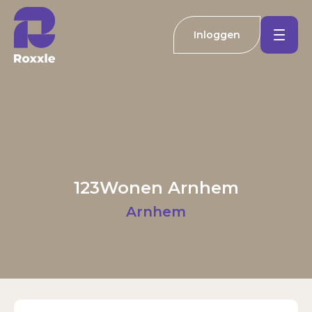
Inloggen
Koopwoningen
Huurwoningen
Welkom bij Roxxle
Buitenland
Inloggen
Registreren
123Wonen Arnhem
Nieuwbouw
E-mailadres
Arnhem
Actueel
Wachtwoord
Kantoren
Inloggen
Contact