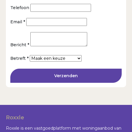
Telefoon
Email *
Bericht *
Betreft *
Verzenden
Roxxle
Roxxle is een vastgoedplatform met woningaanbod van