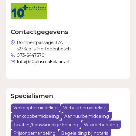
Wachtwoord vergeten?
Contactgegevens
Rompertpassage 37A
5233ap 's-Hertogenbosch
073-6447570
Info@10plusmakelaars.nl
Specialismen
Verkoopbemiddeling
Verhuurbemiddeling
Aankoopbemiddeling
Aanhuurbemiddeling
Taxaties/bouwkundige keuring
Waardebepaling
Prijsonderhandeling
Begeleiding bij notaris