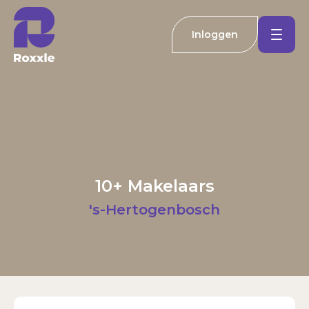
Inloggen
Koopwoningen
Huurwoningen
Welkom bij Roxxle
Buitenland
Inloggen
Registreren
10+ Makelaars
Nieuwbouw
E-mailadres
's-Hertogenbosch
Actueel
Wachtwoord
Kantoren
Inloggen
Contact