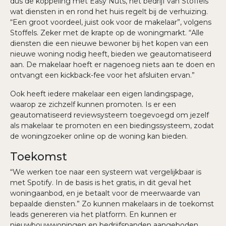
dus de koppeling met Easy Nuts, het bedrijf van Stoffels
wat diensten in en rond het huis regelt bij de verhuizing.
“Een groot voordeel, juist ook voor de makelaar”, volgens
Stoffels. Zeker met de krapte op de woningmarkt. “Alle
diensten die een nieuwe bewoner bij het kopen van een
nieuwe woning nodig heeft, bieden we geautomatiseerd
aan. De makelaar hoeft er nagenoeg niets aan te doen en
ontvangt een kickback-fee voor het afsluiten ervan.”
Ook heeft iedere makelaar een eigen landingspage,
waarop ze zichzelf kunnen promoten. Is er een
geautomatiseerd reviewsysteem toegevoegd om jezelf
als makelaar te promoten en een biedingssysteem, zodat
de woningzoeker online op de woning kan bieden.
Toekomst
“We werken toe naar een systeem wat vergelijkbaar is
met Spotify. In de basis is het gratis, in dit geval het
woningaanbod, en je betaalt voor de meerwaarde van
bepaalde diensten.” Zo kunnen makelaars in de toekomst
leads genereren via het platform. En kunnen er
nieuwbouwwoningen en bedrijfspanden aangeboden