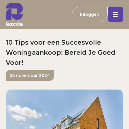
Inloggen
Koopwoningen
10 Tips voor een Succesvolle
Huurwoningen
Woningaankoop: Bereid Je Goed
Welkom bij Roxxle
Voor!
Buitenland
Inloggen
Registreren
25 november 2024
Nieuwbouw
E-mailadres
Actueel
Wachtwoord
Kantoren
Inloggen
Contact