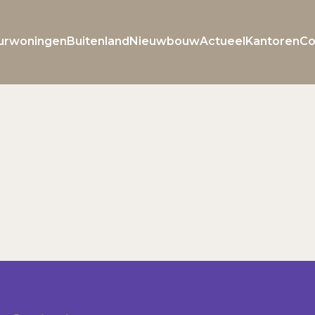
urwoningen
Buitenland
Nieuwbouw
Actueel
Kantoren
Co
Welkom bij Roxxle
Inloggen
Registreren
E-mailadres
Wachtwoord