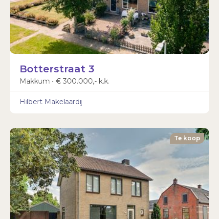
Botterstraat 3
Makkum ∙ € 300.000,- k.k.
Hilbert Makelaardij
Te koop