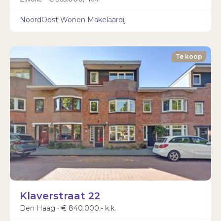
NoordOost Wonen Makelaardij
Te koop
Klaverstraat 22
Den Haag ∙ € 840.000,- k.k.