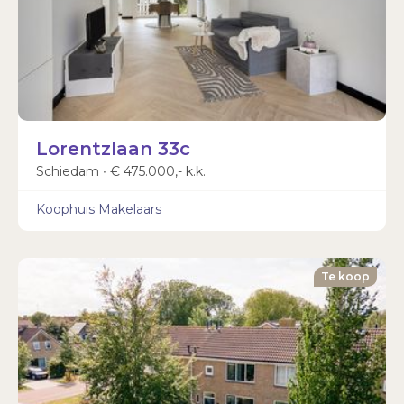
Lorentzlaan 33c
Schiedam ∙ € 475.000,- k.k.
Koophuis Makelaars
Te koop