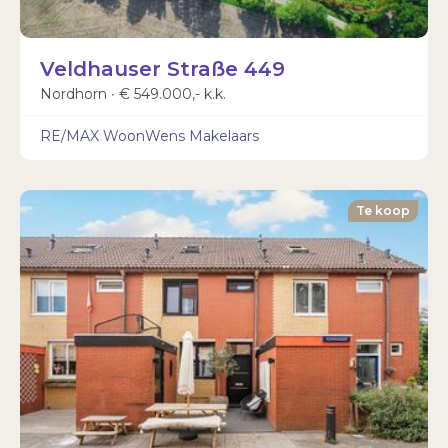
Veldhauser Straße 449
Nordhorn ∙ € 549.000,- k.k.
RE/MAX WoonWens Makelaars
Te koop