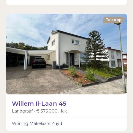
Te koop
Willem Ii-Laan 45
Landgraaf ∙ € 375.000,- k.k.
Woning Makelaars Zuyd