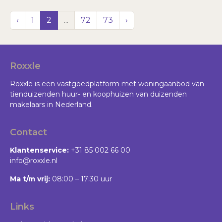
‹
1
2
...
72
73
›
Roxxle
Roxxle is een vastgoedplatform met woningaanbod van
tienduizenden huur- en koophuizen van duizenden
makelaars in Nederland.
Contact
Klantenservice:
+31 85 002 66 00
info@roxxle.nl
Ma t/m vrij:
08:00 – 17:30 uur
Links