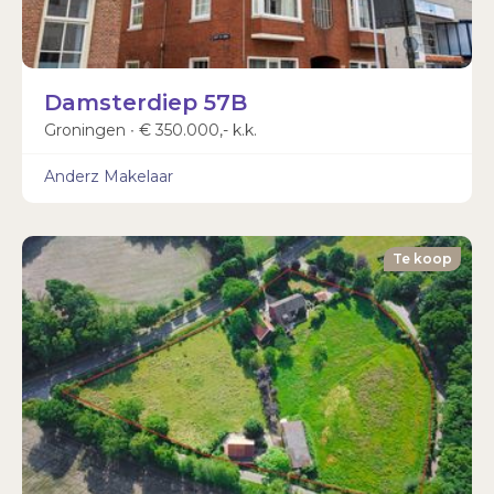
Damsterdiep 57B
Groningen ∙ € 350.000,- k.k.
Anderz Makelaar
Te koop