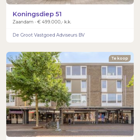
Koningsdiep 51
Zaandam ∙ € 499.000,- k.k.
De Groot Vastgoed Adviseurs BV
Te koop