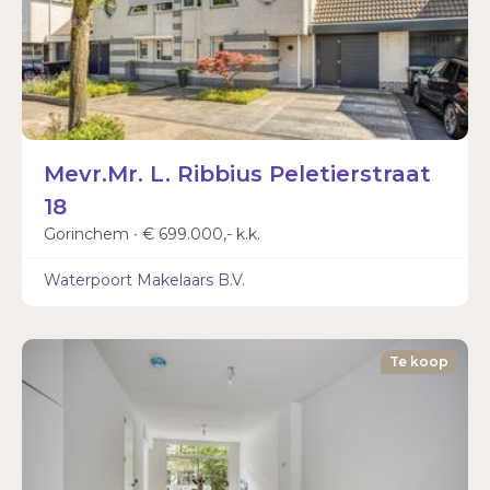
Mevr.Mr. L. Ribbius Peletierstraat
18
Gorinchem ∙ € 699.000,- k.k.
Waterpoort Makelaars B.V.
Te koop