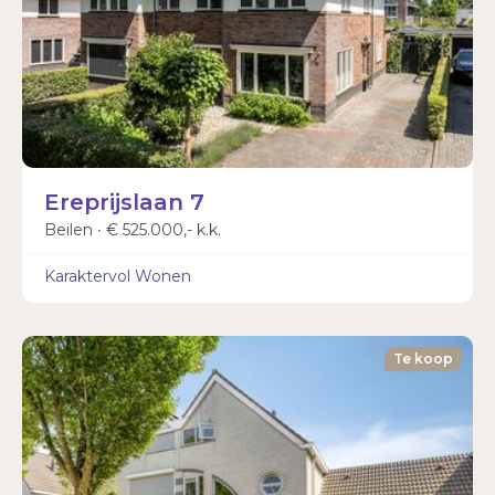
Ereprijslaan 7
Beilen ∙ € 525.000,- k.k.
Karaktervol Wonen
Te koop