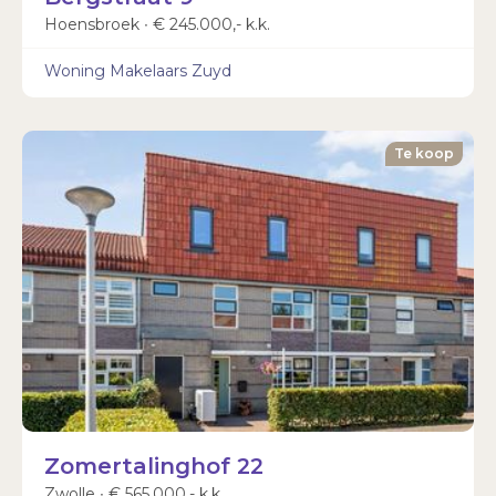
Hoensbroek ∙ € 245.000,- k.k.
Woning Makelaars Zuyd
Te koop
Zomertalinghof 22
Zwolle ∙ € 565.000,- k.k.