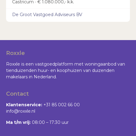
Castricum ∙ € 1.080.000,- k.k.
De Groot Vastgoed Adviseurs BV
Roxxle
Roxxle is een vastgoedplatform met woningaanbod van
tienduizenden huur- en koophuizen van duizenden
makelaars in Nederland.
Contact
Klantenservice:
+31 85 002 66 00
info@roxxle.nl
Ma t/m vrij:
08:00 – 17:30 uur