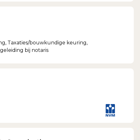
e
g, Taxaties/bouwkundige keuring,
eleiding bij notaris