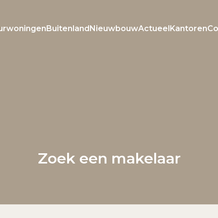
urwoningen
Buitenland
Nieuwbouw
Actueel
Kantoren
Co
Welkom bij Roxxle
Inloggen
Registreren
Zoek een makelaar
E-mailadres
Wachtwoord