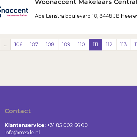
Woonaccent Makelaars Central
Abe Lenstra boulevard 10, 8448 JB Heer
...
106
107
108
109
110
111
112
113
1
Contact
Klantenservice:
+31 85 002 66 00
info@roxxle.nl