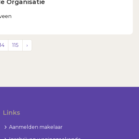
e Organisatie
eveen
14
115
›
Links
Aanmelden makelaar