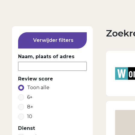
Zoekre
Verwijder filters
Naam, plaats of adres
Review score
Toon alle
6+
8+
10
Dienst