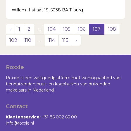
Willem II-straat 19, 5038 BA Tilburg
‹
1
2
...
104
105
106
107
108
109
110
...
114
115
›
Roxxle
Roxxle is een vastgoedplatform met woningaanbod van
tienduizenden huur- en koophuizen van duizenden
makelaars in Nederland.
Contact
Klantenservice:
+31 85 002 66 00
info@roxxle.nl