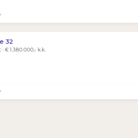
y
e 32
∙ € 1.380.000,- k.k.
y