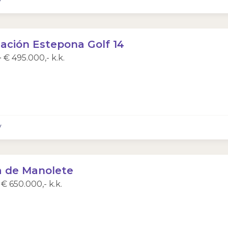
y
Inloggen
Wachtwoord vergeten?
ación Estepona Golf 14
 € 495.000,- k.k.
y
a de Manolete
 € 650.000,- k.k.