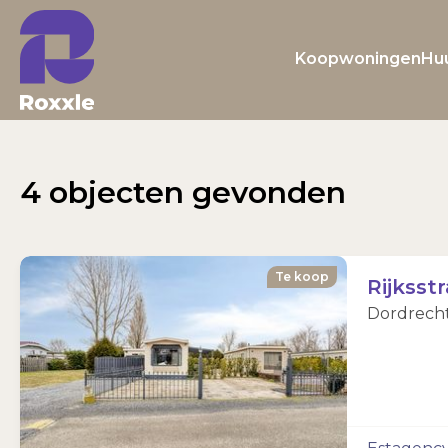
Koopwoningen
Hu
4 objecten gevonden
Te koop
Rijksst
Dordrecht 