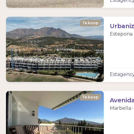
Estagenc
Te koop
Urbaniz
Estepona ∙
Estagenc
Te koop
Avenid
Marbella ∙