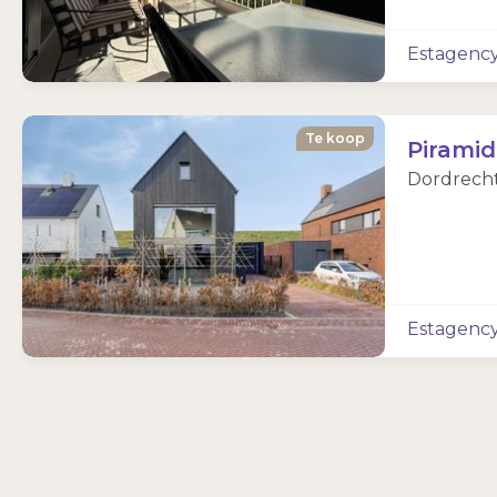
Estagenc
Te koop
Piramid
Dordrecht 
Estagenc